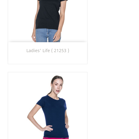
Ladies' Life ( 21253 )