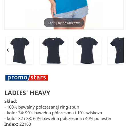
Tapnij by powiększyć


LADIES' HEAVY
Skład:
- 100% bawałny półczesanej ring-spun
- kolor 34: 90% bawełna półczesana i 10% wiskoza
- kolor 82 i 83: 60% bawełna półczesana i 40% poliester
Index:
22160