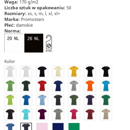
Waga:
170 g/m2
Liczba sztuk w opakowaniu:
50
Rozmiary:
xs, s, m, l, xl, xl+
Marka:
Promostars
Płeć:
damskie
Norma:
Kolor
20
20NL
22
23
24
26
26NL
27
28
30
32
34
36
39
41
44
46
50
55
56
57
61
65
67
70
71
72
74
82
25
21
290
83