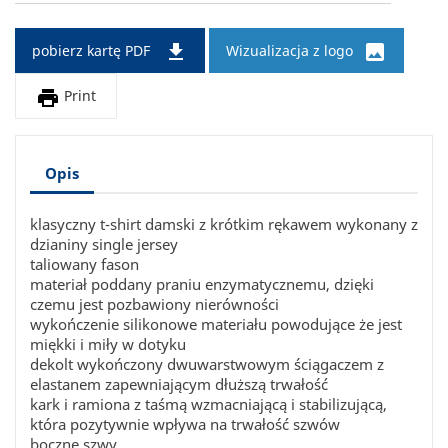


pobierz kartę PDF
Wizualizacja z logo

Print
Opis
klasyczny t-shirt damski z krótkim rękawem wykonany z
dzianiny single jersey
taliowany fason
materiał poddany praniu enzymatycznemu, dzięki
czemu jest pozbawiony nierówności
wykończenie silikonowe materiału powodujące że jest
miękki i miły w dotyku
dekolt wykończony dwuwarstwowym ściągaczem z
elastanem zapewniającym dłuższą trwałość
kark i ramiona z taśmą wzmacniającą i stabilizującą,
która pozytywnie wpływa na trwałość szwów
boczne szwy