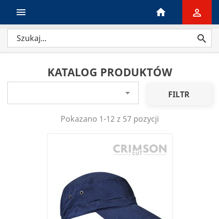

home


KATALOG PRODUKTÓW

FILTR
Pokazano 1-12 z 57 pozycji