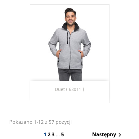
Duet ( 68011 )
Pokazano 1-12 z 57 pozycji
1
2
3
…
5
Następny
