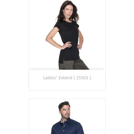
Ladies' Extend ( 25503 )