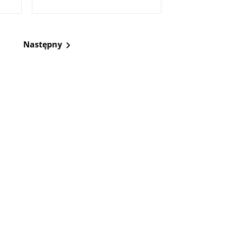
50_26
Następny
