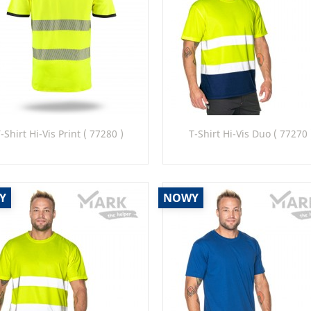
Szybki podgląd
Szybki podgląd


-Shirt Hi-Vis Print ( 77280 )
T-Shirt Hi-Vis Duo ( 77270 
97_22
97_22
99_22
Y
NOWY