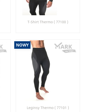
Szybki podgląd

T-Shirt Thermo ( 77100 )
3
50_26
NOWY
Szybki podgląd

Leginsy Thermo ( 77101 )