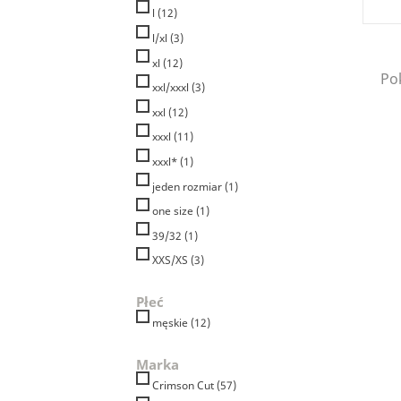
l
(12)
l/xl
(3)
xl
(12)
Pok
xxl/xxxl
(3)
xxl
(12)
xxxl
(11)
xxxl*
(1)
jeden rozmiar
(1)
one size
(1)
39/32
(1)
XXS/XS
(3)
Płeć
męskie
(12)
Marka
Crimson Cut
(57)