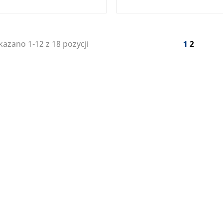
22
26
50
22
26
32
50
55
azano 1-12 z 18 pozycji
1
2