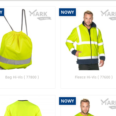
Y
NOWY
Szybki podgląd
Szybki podgląd


Bag Hi-Vis ( 77800 )
Fleece Hi-Vis ( 77600 )
97
97_22
99_22
NOWY