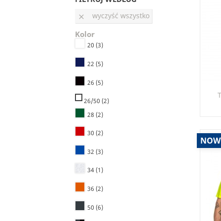
wyczyść wszystko

Kolor
20
(3)
22
(5)
26
(5)
T
26/50
(2)
28
(2)
30
(2)
NOW
32
(3)
34
(1)
36
(2)
50
(6)