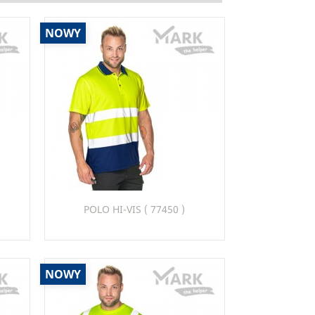
NOWY
Szybki podgląd

POLO HI-VIS ( 77450 )
97_22
NOWY