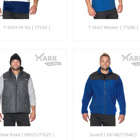
Szybki podgląd
Szybki podgląd


T-Shirt Hi-Vis ( 77250 )
T-Shirt Worker ( 77200 )
+
97_22
99_22
20
22
26
28
30
Szybki podgląd
Szybki podgląd


New Road ( 68925/77625 )
Guard ( 68140/77640 )