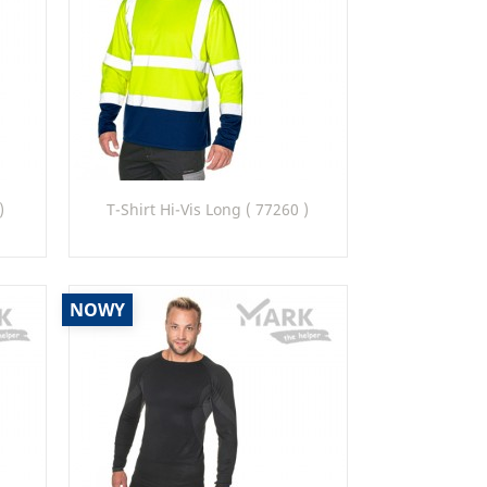
Szybki podgląd

)
T-Shirt Hi-Vis Long ( 77260 )
97_22
NOWY