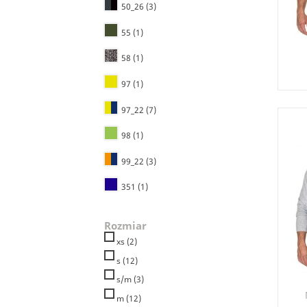
50_26
(3)
55
(1)
58
(1)
97
(1)
97_22
(7)
98
(1)
99_22
(3)
351
(1)
Rozmiar
xs
(2)
s
(12)
s/m
(3)
m
(12)