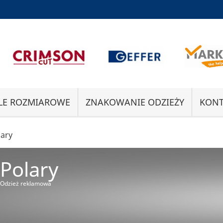
LE ROZMIAROWE
ZNAKOWANIE ODZIEŻY
KONT
lary
Polary
Odzież reklamowa