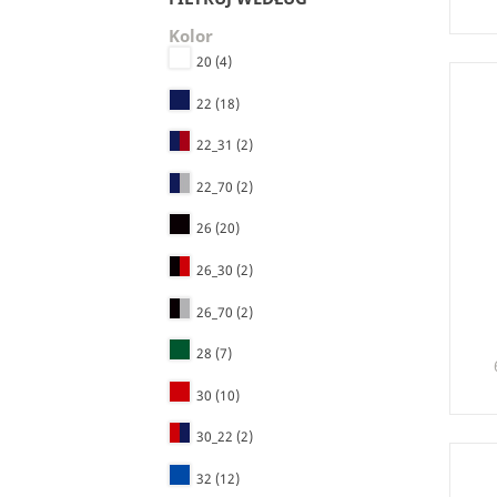
Kolor
20
(4)
22
(18)
22_31
(2)
22_70
(2)
26
(20)
26_30
(2)
26_70
(2)
28
(7)
30
(10)
30_22
(2)
32
(12)