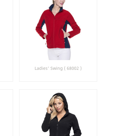
Szybki podgląd

Ladies' Swing ( 68002 )
2
+2
22
22_31
22_70
26_70
30_22
32_22