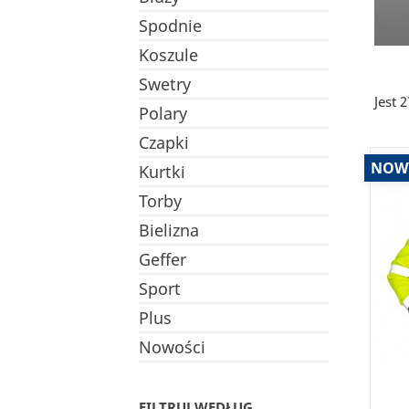
Spodnie
Koszule
Swetry
Jest 
Polary
Czapki
NOW
Kurtki
Torby
Bielizna
Geffer
Sport
Plus
Nowości
FILTRUJ WEDŁUG