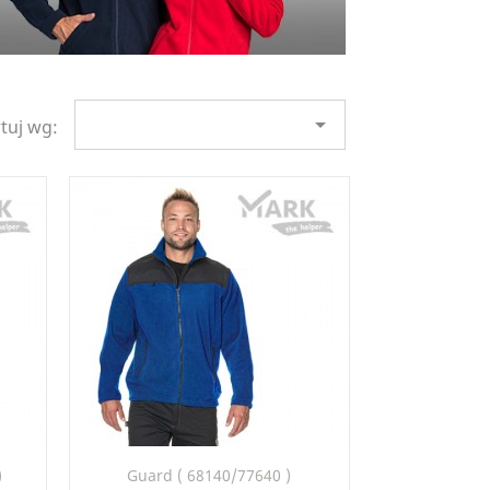

tuj wg:
Szybki podgląd

)
Guard ( 68140/77640 )