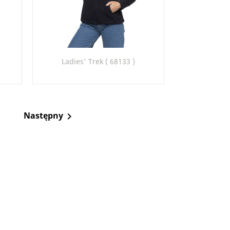
Szybki podgląd

Ladies' Trek ( 68133 )
22
26
Następny
