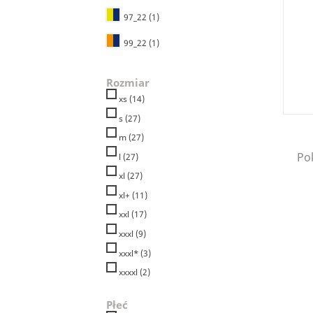
97_22
(1)
99_22
(1)
Rozmiar
xs
(14)
s
(27)
m
(27)
Pok
l
(27)
xl
(27)
xl+
(11)
xxl
(17)
xxxl
(9)
xxxl*
(3)
xxxxl
(2)
Płeć