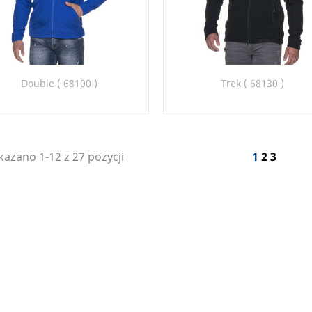
Szybki podgląd
Szybki podgląd


Double ( 68100 )
Trek ( 68130 )
+4
20
22
26
28
30
22
26
azano 1-12 z 27 pozycji
1
2
3