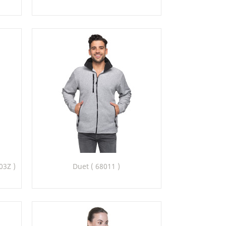
22
26
32
50
55
Szybki podgląd

03Z )
Duet ( 68011 )
4
26_30
34_26