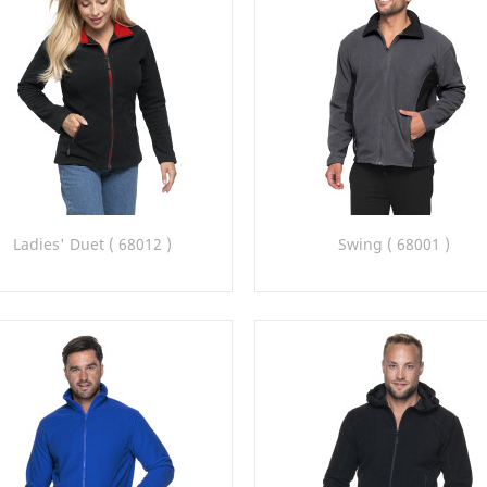
Szybki podgląd
Szybki podgląd


Ladies' Duet ( 68012 )
Swing ( 68001 )
+
26_30
34_26
22_31
22_70
26_70
30_22
32_