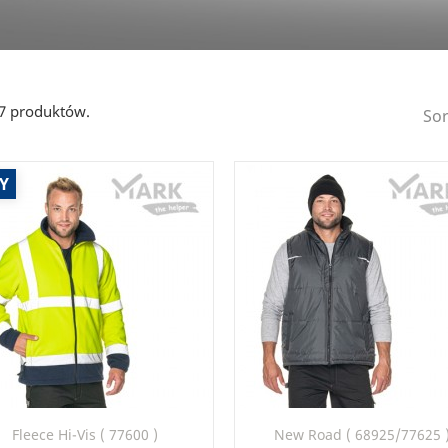
27 produktów.
Sor
Y
Szybki podgląd
Szybki podgląd


Fleece Hi-Vis ( 77600 )
New Road ( 68925/77625 