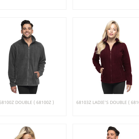
97_22
99_22
22
26
50
Szybki podgląd
Szybki podgląd


68100Z DOUBLE ( 68100Z )
68103Z LADIE'S DOUBLE ( 681
+4
+
20
22
26
28
30
20
22
26
28
30