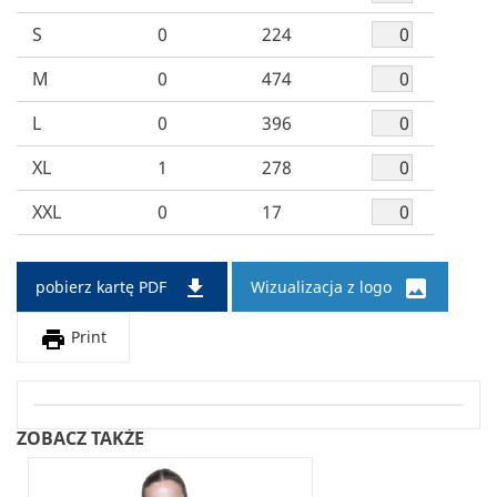
S
0
224
M
0
474
L
0
396
XL
1
278
XXL
0
17


pobierz kartę PDF
Wizualizacja z logo

Print
ZOBACZ TAKŻE