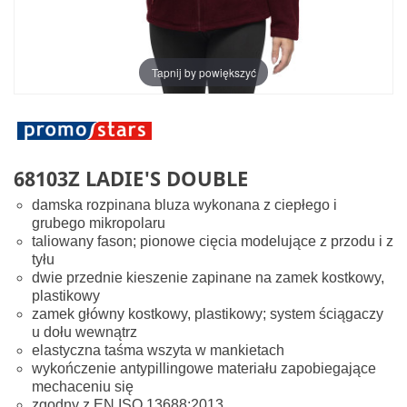
Tapnij by powiększyć
68103Z LADIE'S DOUBLE
damska rozpinana bluza wykonana z ciepłego i
grubego mikropolaru
taliowany fason; pionowe cięcia modelujące z przodu i z
tyłu
dwie przednie kieszenie zapinane na zamek kostkowy,
plastikowy
zamek główny kostkowy, plastikowy; system ściągaczy
u dołu wewnątrz
elastyczna taśma wszyta w mankietach
wykończenie antypillingowe materiału zapobiegające
mechaceniu się
zgodny z EN ISO 13688:2013