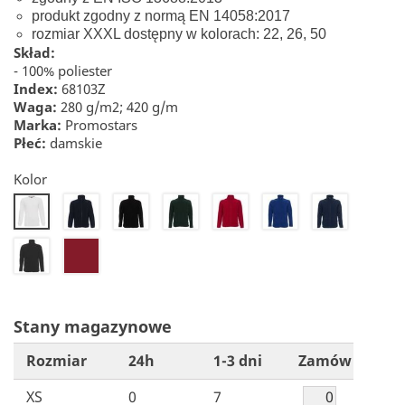
produkt zgodny z normą EN 14058:2017
rozmiar XXXL dostępny w kolorach: 22, 26, 50
Skład:
- 100% poliester
Index:
68103Z
Waga:
280 g/m2; 420 g/m
Marka:
Promostars
Płeć:
damskie
Kolor
22
26
28
30
32
42
20
50
60
Stany magazynowe
Rozmiar
24h
1-3 dni
Zamów
XS
0
7