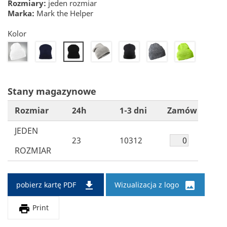
Rozmiary:
jeden rozmiar
Marka:
Mark the Helper
Kolor
20
22
34
50
58
98
26
Stany magazynowe
Rozmiar
24h
1-3 dni
Zamów
JEDEN
23
10312
ROZMIAR


pobierz kartę PDF
Wizualizacja z logo

Print