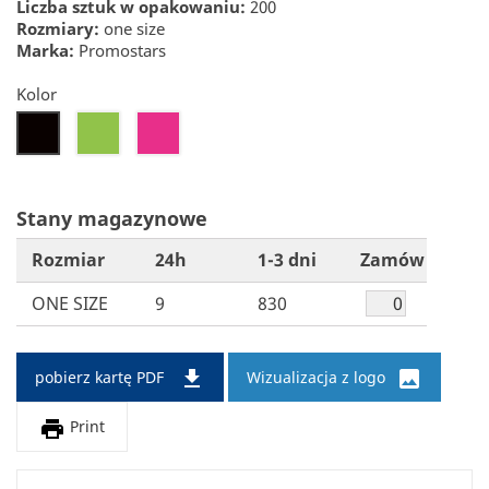
Liczba sztuk w opakowaniu:
200
Rozmiary:
one size
Marka:
Promostars
Kolor
41
71
26
Stany magazynowe
Rozmiar
24h
1-3 dni
Zamów
ONE SIZE
9
830


pobierz kartę PDF
Wizualizacja z logo

Print