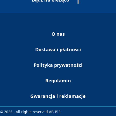
publikacji i informaji zawierających reklamy
zgodnie Ustawą o świadczeniu usług drogą
elektroniczną z dnia 18 lipca 2002 r. (Dz. U.
nr 144 poz. 1204) oraz z przepisami
Rozporządzenia Parlamentu Europejskiego i
Rady (UE) 2016/679 z dnia 27 kwietnia 2016
O nas
r. i ustawy z dnia 10 maja 2018 r. o ochronie
danych osobowych.
Dostawa i płatności
Polityka prywatności
Regulamin
Gwarancja i reklamacje
© 2026 - All rights reserved AB-BIS