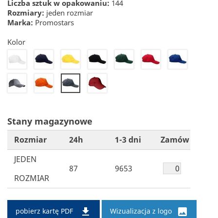
Liczba sztuk w opakowaniu:
144
Rozmiary:
jeden rozmiar
Marka:
Promostars
Kolor
20
22
24
26
28
30
32
34
36
72
50
Stany magazynowe
Rozmiar
24h
1-3 dni
Zamów
JEDEN
87
9653
ROZMIAR


pobierz kartę PDF
Wizualizacja z logo