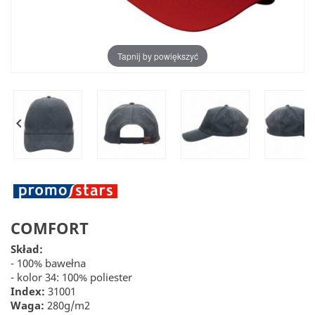
Tapnij by powiększyć


COMFORT
Skład:
- 100% bawełna
- kolor 34: 100% poliester
Index:
31001
Waga:
280g/m2