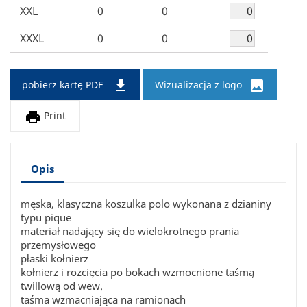
XXL
0
0
XXXL
0
0


pobierz kartę PDF
Wizualizacja z logo

Print
Opis
męska, klasyczna koszulka polo wykonana z dzianiny
typu pique
materiał nadający się do wielokrotnego prania
przemysłowego
płaski kołnierz
kołnierz i rozcięcia po bokach wzmocnione taśmą
twillową od wew.
taśma wzmacniająca na ramionach