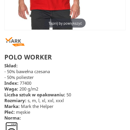
Tapnij by powiększyć
POLO WORKER
Skład:
- 50% bawełna czesana
- 50% poliester
Index:
77400
Waga:
200 g/m2
Liczba sztuk w opakowaniu:
50
Rozmiary:
s, m, l, xl, xxl, xxxl
Marka:
Mark the Helper
Płeć:
męskie
Norma: