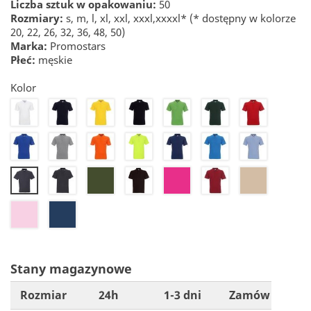
Liczba sztuk w opakowaniu:
50
Rozmiary:
s, m, l, xl, xxl, xxxl,xxxxl* (* dostępny w kolorze
20, 22, 26, 32, 36, 48, 50)
Marka:
Promostars
Płeć:
męskie
Kolor
20
22
24
26
27
28
30
32
34
36
41
42
44
46
50
55
61
71
72
76
48
25
21
Stany magazynowe
Rozmiar
24h
1-3 dni
Zamów