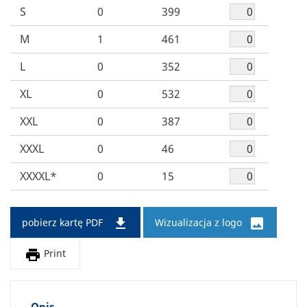
S
0
399
M
1
461
L
0
352
XL
0
532
XXL
0
387
XXXL
0
46
XXXXL*
0
15


pobierz kartę PDF
Wizualizacja z logo

Print
Opis