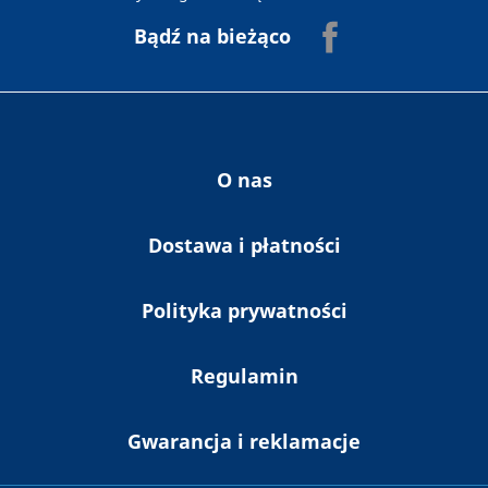
elektroniczną na podany powyżej adres e-
Facebook
Bądź na bieżąco
mail Newslettera firmy Ab-Bis oraz innych
publikacji i informaji zawierających reklamy
zgodnie Ustawą o świadczeniu usług drogą
elektroniczną z dnia 18 lipca 2002 r. (Dz. U.
nr 144 poz. 1204) oraz z przepisami
Rozporządzenia Parlamentu Europejskiego i
Rady (UE) 2016/679 z dnia 27 kwietnia 2016
O nas
r. i ustawy z dnia 10 maja 2018 r. o ochronie
danych osobowych.
Dostawa i płatności
Polityka prywatności
Regulamin
Gwarancja i reklamacje