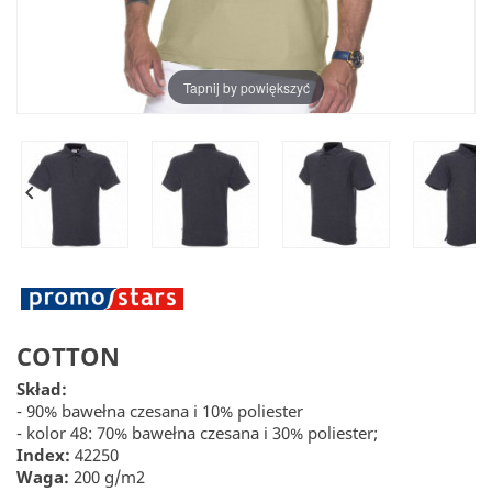
Tapnij by powiększyć


COTTON
Skład:
- 90% bawełna czesana i 10% poliester
- kolor 48: 70% bawełna czesana i 30% poliester;
Index:
42250
Waga:
200 g/m2