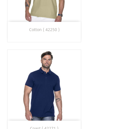
Cotton ( 42250 )
Coast ( 42271 )