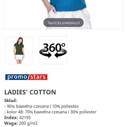
Tapnij by powiększyć
LADIES' COTTON
Skład:
- 90% bawełna czesana i 10% poliestes
- kolor 48: 70% bawełna czesana i 30% poliester
Index:
42195
Waga:
200 g/m2