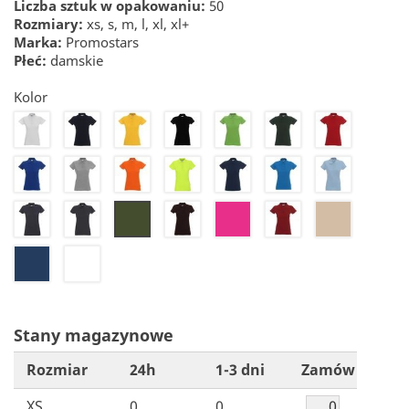
Liczba sztuk w opakowaniu:
50
Rozmiary:
xs, s, m, l, xl, xl+
Marka:
Promostars
Płeć:
damskie
Kolor
20
22
24
26
27
28
30
32
34
36
41
42
44
46
48
50
61
71
72
76
55
21
251
Stany magazynowe
Rozmiar
24h
1-3 dni
Zamów
XS
0
0