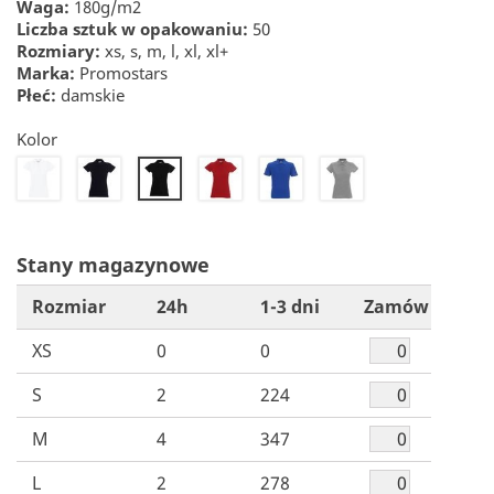
Waga:
180g/m2
Liczba sztuk w opakowaniu:
50
Rozmiary:
xs, s, m, l, xl, xl+
Marka:
Promostars
Płeć:
damskie
Kolor
20
22
30
32
34
26
Stany magazynowe
Rozmiar
24h
1-3 dni
Zamów
XS
0
0
S
2
224
M
4
347
L
2
278