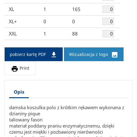
XL
1
165
XL+
0
0
XXL
1
88


pobierz kartę PDF
Wizualizacja z logo

Print
Opis
damska koszulka polo z krótkim rękawem wykonana z
dzianiny pique
taliowany fason
materiał poddany praniu enzymatycznemu, dzięki
czemu jest miękki i pozbawiony nierówności