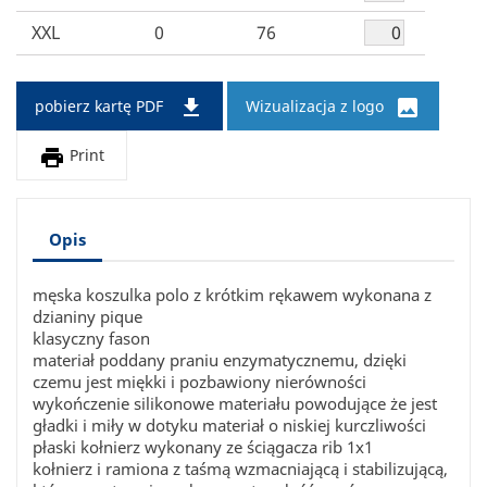
XXL
0
76


pobierz kartę PDF
Wizualizacja z logo

Print
Opis
męska koszulka polo z krótkim rękawem wykonana z
dzianiny pique
klasyczny fason
materiał poddany praniu enzymatycznemu, dzięki
czemu jest miękki i pozbawiony nierówności
wykończenie silikonowe materiału powodujące że jest
gładki i miły w dotyku materiał o niskiej kurczliwości
płaski kołnierz wykonany ze ściągacza rib 1x1
kołnierz i ramiona z taśmą wzmacniającą i stabilizującą,