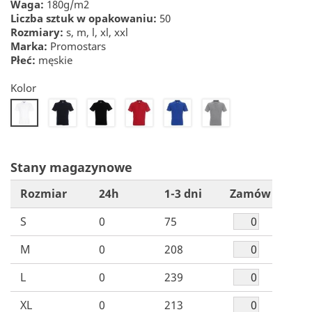
Waga:
180g/m2
Liczba sztuk w opakowaniu:
50
Rozmiary:
s, m, l, xl, xxl
Marka:
Promostars
Płeć:
męskie
Kolor
22
26
30
32
34
20
Stany magazynowe
Rozmiar
24h
1-3 dni
Zamów
S
0
75
M
0
208
L
0
239
XL
0
213