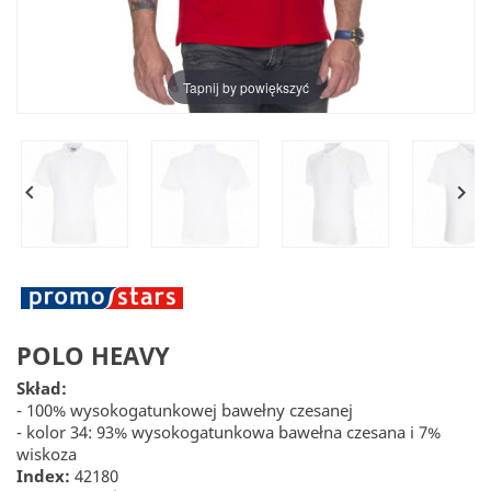
Tapnij by powiększyć


POLO HEAVY
Skład:
- 100% wysokogatunkowej bawełny czesanej
- kolor 34: 93% wysokogatunkowa bawełna czesana i 7%
wiskoza
Index:
42180