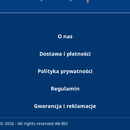
publikacji i informaji zawierających reklamy
zgodnie Ustawą o świadczeniu usług drogą
elektroniczną z dnia 18 lipca 2002 r. (Dz. U.
nr 144 poz. 1204) oraz z przepisami
Rozporządzenia Parlamentu Europejskiego i
Rady (UE) 2016/679 z dnia 27 kwietnia 2016
O nas
r. i ustawy z dnia 10 maja 2018 r. o ochronie
danych osobowych.
Dostawa i płatności
Polityka prywatności
Regulamin
Gwarancja i reklamacje
© 2026 - All rights reserved AB-BIS