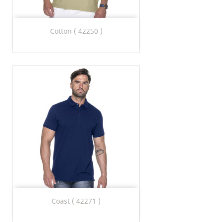
Cotton ( 42250 )
Coast ( 42271 )