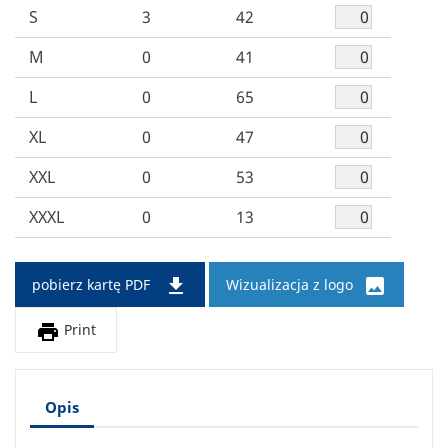
S
3
42
M
0
41
L
0
65
XL
0
47
XXL
0
53
XXXL
0
13


pobierz kartę PDF
Wizualizacja z logo

Print
Opis