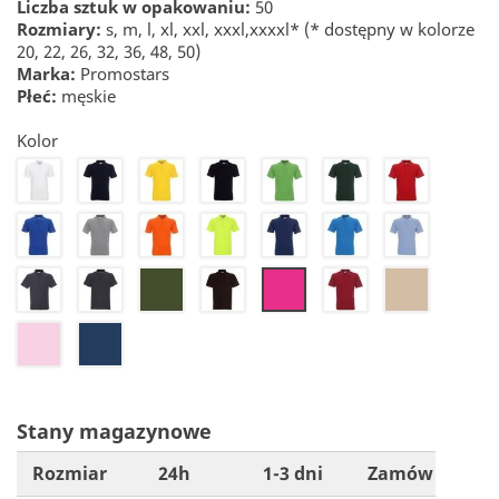
Liczba sztuk w opakowaniu:
50
Rozmiary:
s, m, l, xl, xxl, xxxl,xxxxl* (* dostępny w kolorze
20, 22, 26, 32, 36, 48, 50)
Marka:
Promostars
Płeć:
męskie
Kolor
20
22
24
26
27
28
30
32
34
36
41
42
44
46
48
50
55
61
72
76
71
25
21
Stany magazynowe
Rozmiar
24h
1-3 dni
Zamów