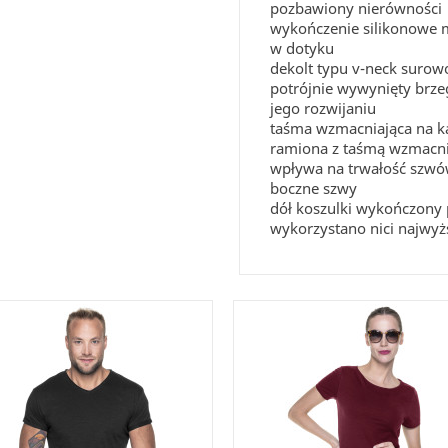
pozbawiony nierówności
wykończenie silikonowe m
w dotyku
dekolt typu v-neck suro
potrójnie wywynięty brz
jego rozwijaniu
taśma wzmacniająca na ka
ramiona z taśmą wzmacniaj
wpływa na trwałość szw
boczne szwy
dół koszulki wykończon
wykorzystano nici najwyżs