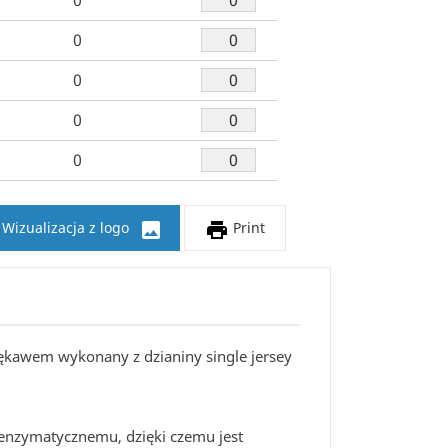
0
0
0
0
0


Wizualizacja z logo
Print
 rękawem wykonany z dzianiny single jersey
enzymatycznemu, dzięki czemu jest