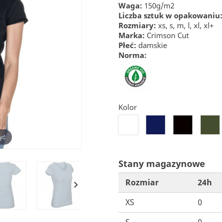
Waga:
150g/m2
Liczba sztuk w opakowaniu
Rozmiary:
xs, s, m, l, xl, xl+
Marka:
Crimson Cut
Płeć:
damskie
Norma:
Kolor
20
22
26
55
yć
Stany magazynowe
Rozmiar
24h

XS
0