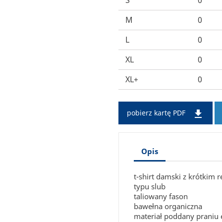
S
0
M
0
L
0
XL
0
XL+
0

pobierz kartę PDF
Opis
t-shirt damski z krótkim
typu slub
taliowany fason
bawełna organiczna
materiał poddany praniu 