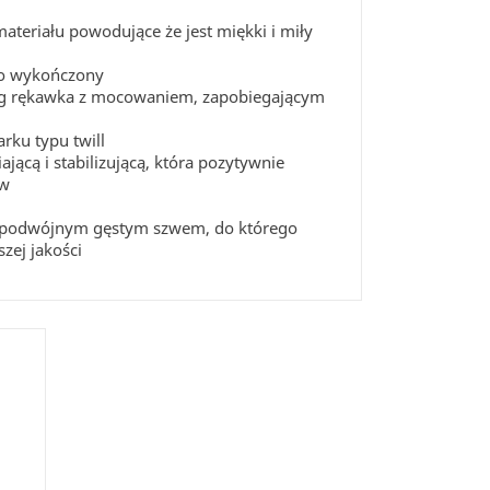
ateriału powodujące że jest miękki i miły
wo wykończony
eg rękawka z mocowaniem, zapobiegającym
rku typu twill
ącą i stabilizującą, która pozytywnie
ów
y podwójnym gęstym szwem, do którego
zej jakości