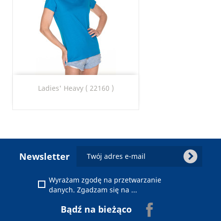
Ladies' Heavy ( 22160 )
chevron_right
Newsletter
Wyrażam zgodę na przetwarzanie danych.
Wyrażam zgodę na przetwarzanie
Zgadzam się na otrzymywanie pocztą
danych. Zgadzam się na ...
elektroniczną na podany powyżej adres e-
Facebook
Bądź na bieżąco
mail Newslettera firmy Ab-Bis oraz innych
publikacji i informaji zawierających reklamy