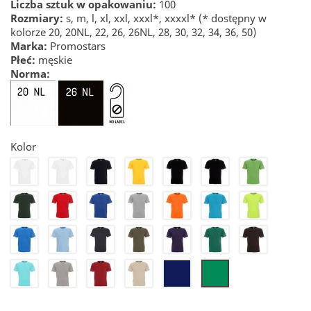
Liczba sztuk w opakowaniu:
100
Rozmiary:
s, m, l, xl, xxl, xxxl*, xxxxl* (* dostępny w
kolorze 20, 20NL, 22, 26, 26NL, 28, 30, 32, 34, 36, 50)
Marka:
Promostars
Płeć:
męskie
Norma:
Kolor
20
20NL
22
24
26
26NL
27
28
30
32
34
36
39
41
44
46
50
55
56
57
61
65
70
72
74
21
290