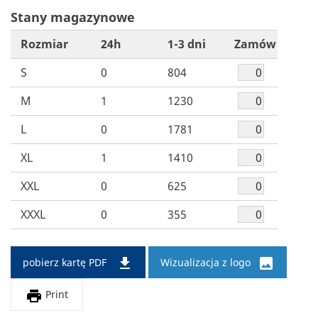
Stany magazynowe
Rozmiar
24h
1-3 dni
Zamów
S
0
804
M
1
1230
L
0
1781
XL
1
1410
XXL
0
625
XXXL
0
355


pobierz kartę PDF
Wizualizacja z logo

Print