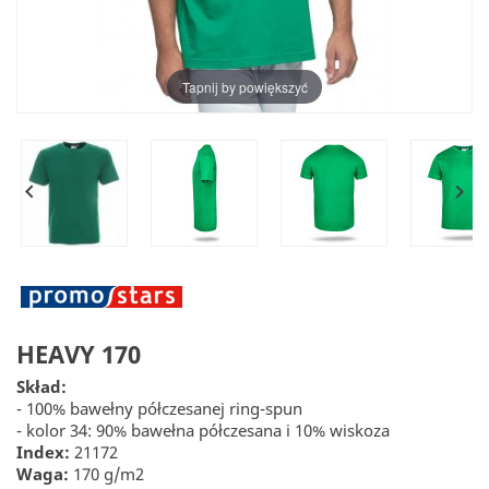
Tapnij by powiększyć


HEAVY 170
Skład:
- 100% bawełny półczesanej ring-spun
- kolor 34: 90% bawełna półczesana i 10% wiskoza
Index:
21172
Waga:
170 g/m2