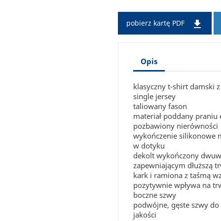

pobierz kartę PDF
Opis
klasyczny t-shirt damski
single jersey
taliowany fason
materiał poddany praniu 
pozbawiony nierówności
wykończenie silikonowe m
w dotyku
dekolt wykończony dwuw
zapewniającym dłuższą t
kark i ramiona z taśmą wzm
pozytywnie wpływa na tr
boczne szwy
podwójne, gęste szwy do 
jakości