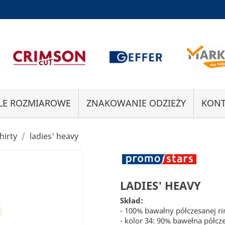
LE ROZMIAROWE
ZNAKOWANIE ODZIEŻY
KONT
hirty
ladies' heavy
LADIES' HEAVY
Skład:
- 100% bawałny półczesanej r
- kolor 34: 90% bawełna półcz