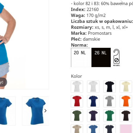
- kolor 82 i 83: 60% bawełna p
Index:
22160
Waga:
170 g/m2
Liczba sztuk w opakowaniu
Rozmiary:
xs, s, m, l, xl, xl+
Marka:
Promostars
Płeć:
damskie
Norma:
Kolor
yć
20
20NL
22
23
30
32
34
36

55
56
57
61
74
82
83
25