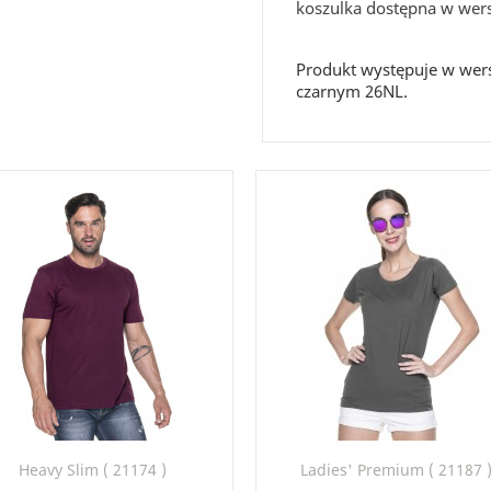
koszulka dostępna w wers
Produkt występuje w wers
czarnym 26NL.
Szybki podgląd
Szybki podgląd


Heavy Slim ( 21174 )
Ladies' Premium ( 21187 