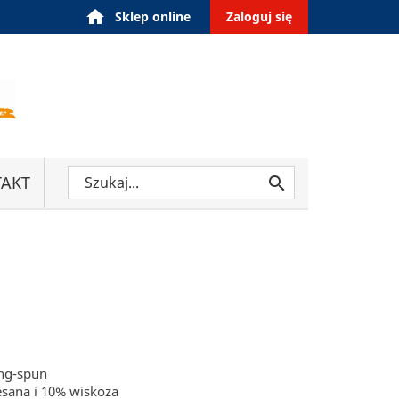
home
Sklep online
Zaloguj się
AKT

ing-spun
esana i 10% wiskoza