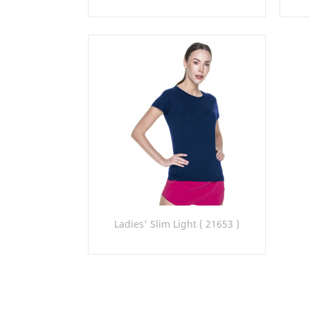
+22
20
20NL
22
24
26
Szybki podgląd

Ladies' Slim Light ( 21653 )
20
22
26
50