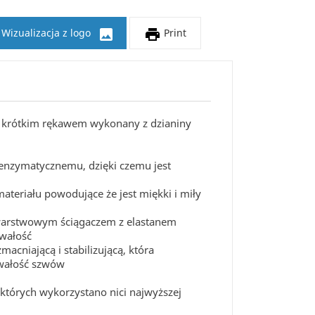


Wizualizacja z logo
Print
 z krótkim rękawem wykonany z dzianiny
enzymatycznemu, dzięki czemu jest
ateriału powodujące że jest miękki i miły
arstwowym ściągaczem z elastanem
rwałość
acniającą i stabilizującą, która
wałość szwów
których wykorzystano nici najwyższej