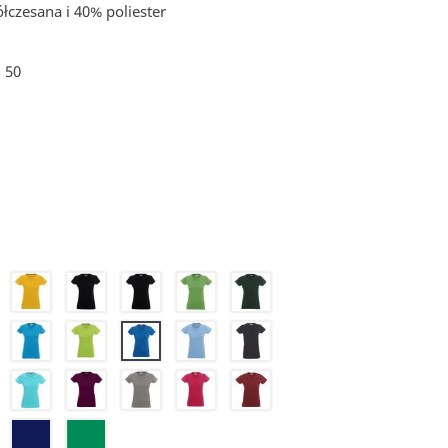
ółczesana i 40% poliester
:
50
24
26
26NL
27
28
39
41
46
50
44
65
67
70
71
72
21
290