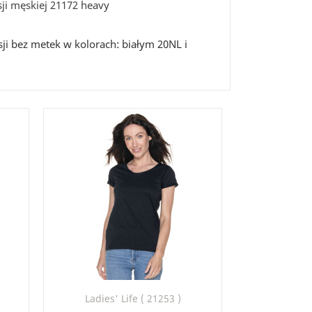
ji męskiej 21172 heavy
ji bez metek w kolorach: białym 20NL i
Szybki podgląd

)
Ladies' Life ( 21253 )