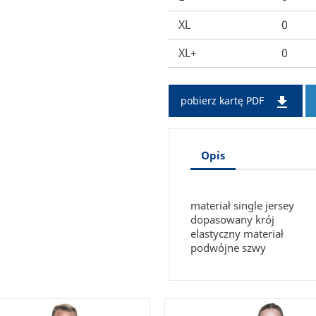
XL
0
XL+
0

pobierz kartę PDF
Opis
materiał single jersey
dopasowany krój
elastyczny materiał
podwójne szwy