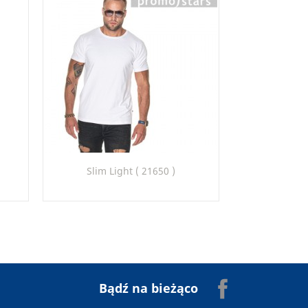
Szybki podgląd

Slim Light ( 21650 )
2
20
22
26
50
Facebook
Bądź na bieżąco