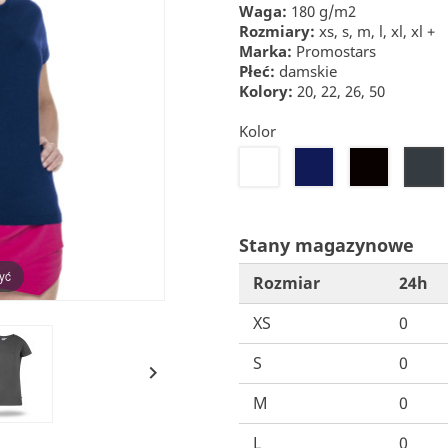
Waga:
180 g/m2
Rozmiary:
xs, s, m, l, xl, xl +
Marka:
Promostars
Płeć:
damskie
Kolory:
20, 22, 26, 50
Kolor
20
22
26
50
Stany magazynowe
yć
Rozmiar
24h
XS
0
S
0

M
0
L
0