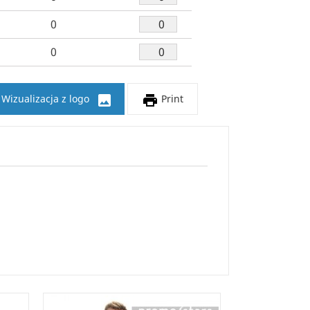
0
0


Wizualizacja z logo
Print