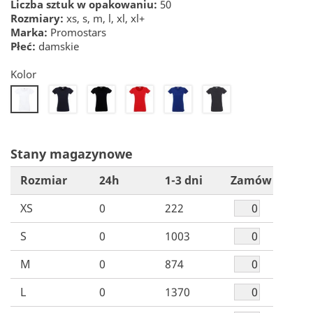
Liczba sztuk w opakowaniu:
50
Rozmiary:
xs, s, m, l, xl, xl+
Marka:
Promostars
Płeć:
damskie
Kolor
22
26
30
32
50
20
Stany magazynowe
Rozmiar
24h
1-3 dni
Zamów
XS
0
222
S
0
1003
M
0
874
L
0
1370