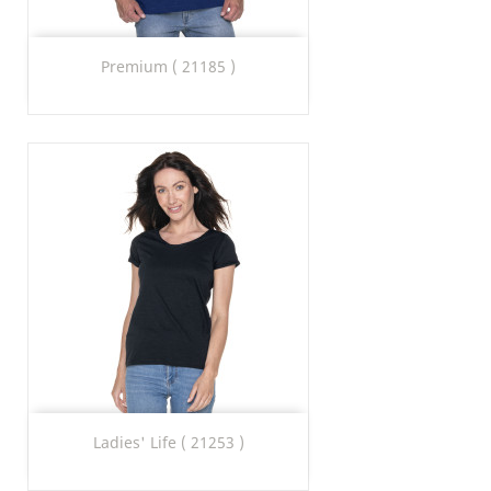
Premium ( 21185 )
Ladies' Life ( 21253 )