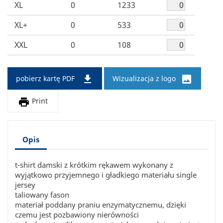
XL
0
1233
XL+
0
533
XXL
0
108


pobierz kartę PDF
Wizualizacja z logo

Print
Opis
t-shirt damski z krótkim rękawem wykonany z
wyjątkowo przyjemnego i gładkiego materiału single
jersey
taliowany fason
materiał poddany praniu enzymatycznemu, dzięki
czemu jest pozbawiony nierówności