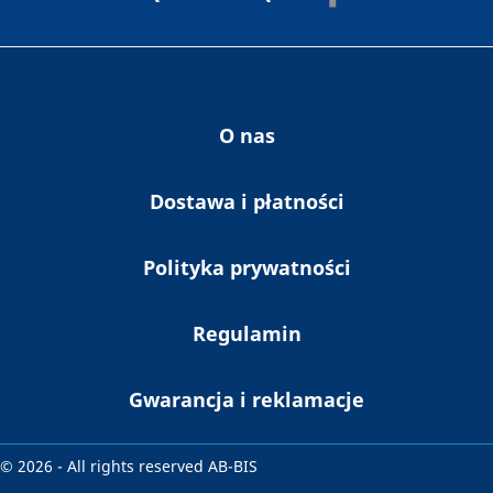
publikacji i informaji zawierających reklamy
zgodnie Ustawą o świadczeniu usług drogą
elektroniczną z dnia 18 lipca 2002 r. (Dz. U.
nr 144 poz. 1204) oraz z przepisami
Rozporządzenia Parlamentu Europejskiego i
Rady (UE) 2016/679 z dnia 27 kwietnia 2016
O nas
r. i ustawy z dnia 10 maja 2018 r. o ochronie
danych osobowych.
Dostawa i płatności
Polityka prywatności
Regulamin
Gwarancja i reklamacje
© 2026 - All rights reserved AB-BIS