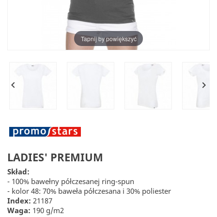
Tapnij by powiększyć


LADIES' PREMIUM
Skład:
- 100% bawełny półczesanej ring-spun
- kolor 48: 70% baweła półczesana i 30% poliester
Index:
21187
Waga:
190 g/m2