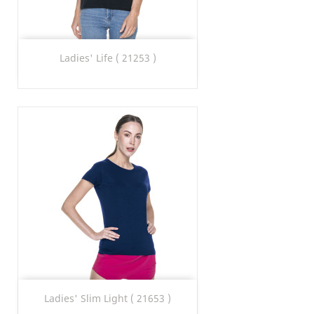
Ladies' Life ( 21253 )
Ladies' Slim Light ( 21653 )