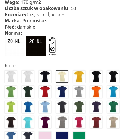
Waga:
170 g/m2
Liczba sztuk w opakowaniu:
50
Rozmiary:
xs, s, m, l, xl, xl+
Marka:
Promostars
Płeć:
damskie
Norma:
Kolor
20
20NL
22
24
26
26NL
23
27
28
30
32
34
36
39
41
44
46
50
55
56
57
61
65
67
70
71
72
74
82
83
25
21
290