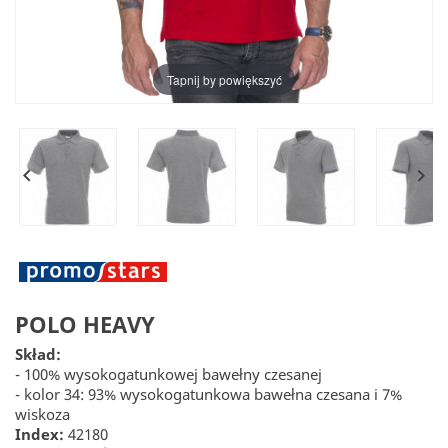
Tapnij by powiększyć


POLO HEAVY
Skład:
- 100% wysokogatunkowej bawełny czesanej
- kolor 34: 93% wysokogatunkowa bawełna czesana i 7%
wiskoza
Index:
42180