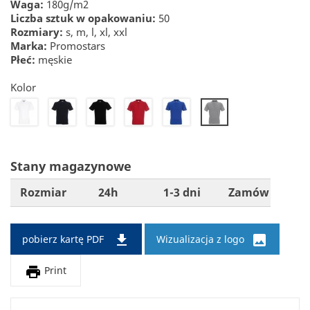
Waga:
180g/m2
Liczba sztuk w opakowaniu:
50
Rozmiary:
s, m, l, xl, xxl
Marka:
Promostars
Płeć:
męskie
Kolor
20
22
26
30
32
34
Stany magazynowe
Rozmiar
24h
1-3 dni
Zamów


pobierz kartę PDF
Wizualizacja z logo

Print