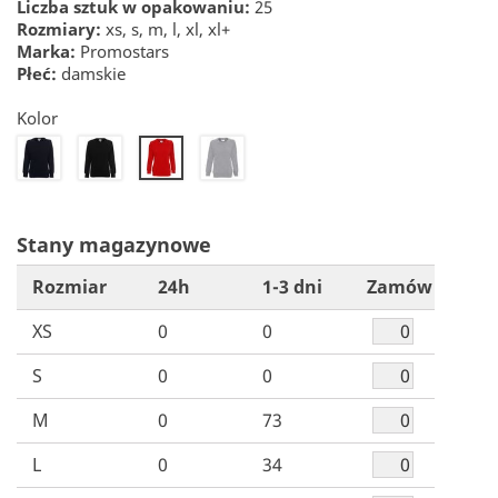
Liczba sztuk w opakowaniu:
25
Rozmiary:
xs, s, m, l, xl, xl+
Marka:
Promostars
Płeć:
damskie
Kolor
22
26
34
30
Stany magazynowe
Rozmiar
24h
1-3 dni
Zamów
XS
0
0
S
0
0
M
0
73
L
0
34