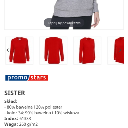
Tapnij by powiększyć


SISTER
Skład:
- 80% bawełna i 20% poliester
- kolor 34: 90% bawelna i 10% wiskoza
Index:
61333
Waga:
260 g/m2