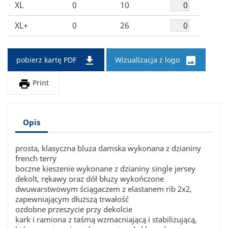
XL
0
10
XL+
0
26


pobierz kartę PDF
Wizualizacja z logo

Print
Opis
prosta, klasyczna bluza damska wykonana z dzianiny
french terry
boczne kieszenie wykonane z dzianiny single jersey
dekolt, rękawy oraz dół błuzy wykończone
dwuwarstwowym ściągaczem z elastanem rib 2x2,
zapewniającym dłuższą trwałość
ozdobne przeszycie przy dekolcie
kark i ramiona z taśmą wzmacniającą i stabilizującą,