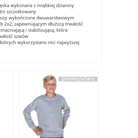
męska wykonana z miękkiej dzianiny
trz szczotkowany
ł błuzy wykończone dwuwarstwowym
ib 2x2, zapewniającym dłuższą trwałość
acniającą i stabilizującą, która
wałość szwów
których wykorzystano nici najwyższej