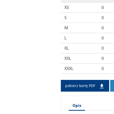
XS
0
S
0
M
0
L
0
XL
0
XXL
0
XXXL
0

pobierz kartę PDF
Opis