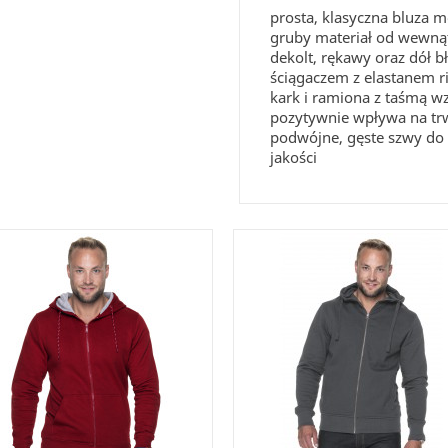
prosta, klasyczna bluza 
gruby materiał od wewną
dekolt, rękawy oraz dó
ściągaczem z elastanem r
kark i ramiona z taśmą wzm
pozytywnie wpływa na tr
podwójne, gęste szwy do 
jakości