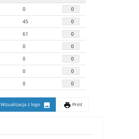
0
45
61
0
0
0
0


Wizualizacja z logo
Print