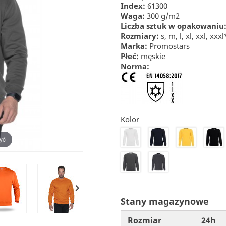
Index:
61300
Waga:
300 g/m2
Liczba sztuk w opakowaniu
Rozmiary:
s, m, l, xl, xxl, xx
Marka:
Promostars
Płeć:
męskie
Norma:
Kolor
20
22
24
26
yć
48
50

Stany magazynowe
Rozmiar
24h