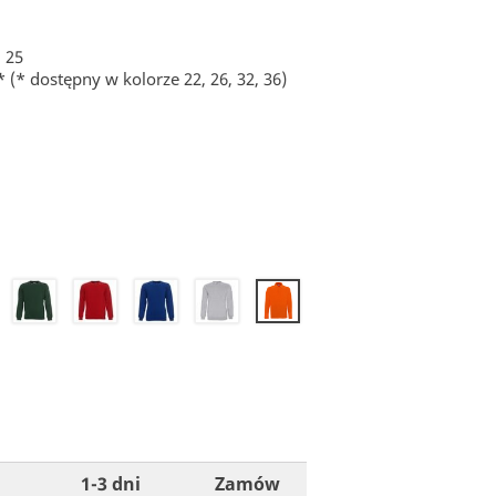
:
25
xl* (* dostępny w kolorze 22, 26, 32, 36)
28
30
32
34
36
1-3 dni
Zamów