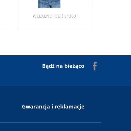
Szybki podgląd

WEEKEND KID ( 61309 )
1
22
26
30
32
34
Facebook
Bądź na bieżąco
n
Gwarancja i reklamacje