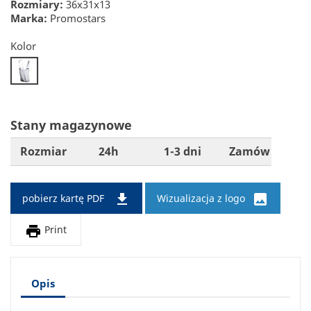
Rozmiary:
36x31x13
Marka:
Promostars
Kolor
50
Stany magazynowe
Rozmiar
24h
1-3 dni
Zamów


pobierz kartę PDF
Wizualizacja z logo

Print
Opis