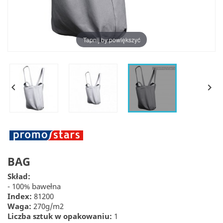
Tapnij by powiększyć


BAG
Skład:
- 100% bawełna
Index:
81200
Waga:
270g/m2
Liczba sztuk w opakowaniu:
1