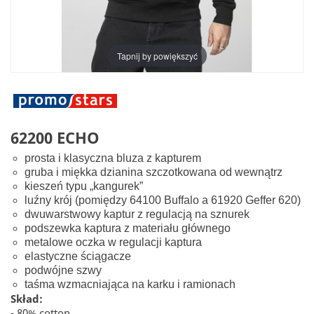
Tapnij by powiększyć
62200 ECHO
prosta i klasyczna bluza z kapturem
gruba i miękka dzianina szczotkowana od wewnątrz
kieszeń typu „kangurek”
luźny krój (pomiędzy 64100 Buffalo a 61920 Geffer 620)
dwuwarstwowy kaptur z regulacją na sznurek
podszewka kaptura z materiału głównego
metalowe oczka w regulacji kaptura
elastyczne ściągacze
podwójne szwy
taśma wzmacniająca na karku i ramionach
Skład:
- 80% cotton