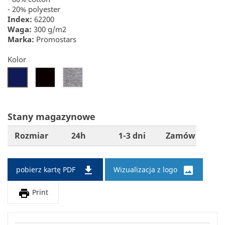
- 20% polyester
Index:
62200
Waga:
300 g/m2
Marka:
Promostars
Kolor
26
34
22
Stany magazynowe
Rozmiar
24h
1-3 dni
Zamów


pobierz kartę PDF
Wizualizacja z logo

Print