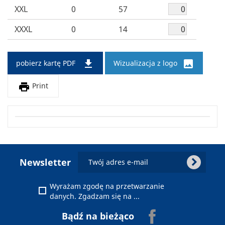
XXL
0
57
XXXL
0
14


pobierz kartę PDF
Wizualizacja z logo

Print
chevron_right
Newsletter
Wyrażam zgodę na przetwarzanie danych.
Wyrażam zgodę na przetwarzanie
Zgadzam się na otrzymywanie pocztą
danych. Zgadzam się na ...
elektroniczną na podany powyżej adres e-
Facebook
Bądź na bieżąco
mail Newslettera firmy Ab-Bis oraz innych