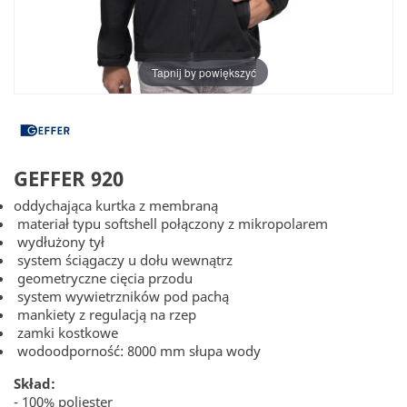
Tapnij by powiększyć
GEFFER 920
oddychająca kurtka z membraną
materiał typu softshell połączony z mikropolarem
wydłużony tył
system ściągaczy u dołu wewnątrz
geometryczne cięcia przodu
system wywietrzników pod pachą
mankiety z regulacją na rzep
zamki kostkowe
wodoodporność: 8000 mm słupa wody
Skład:
- 100% poliester