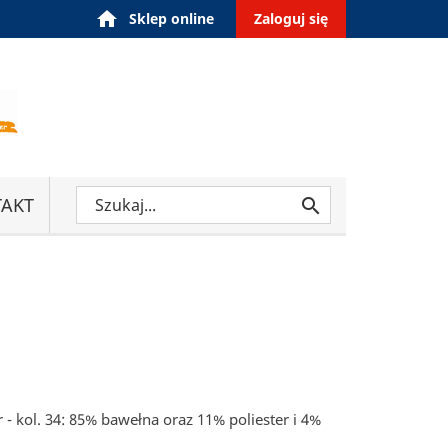
home
Sklep online
Zaloguj się
AKT

r - kol. 34: 85% bawełna oraz 11% poliester i 4%