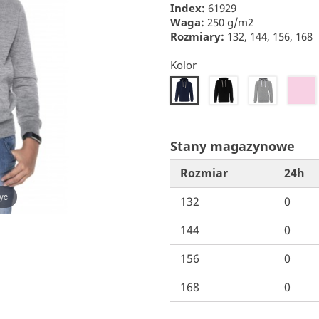
Index:
61929
Waga:
250 g/m2
Rozmiary:
132, 144, 156, 168
Kolor
26
34
25
22
Stany magazynowe
Rozmiar
24h
yć
132
0
144
0
156
0
168
0