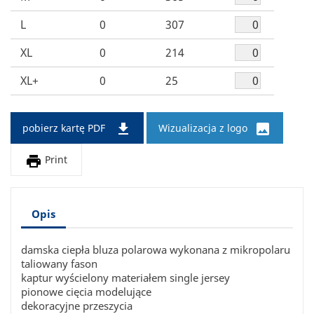
L
0
307
XL
0
214
XL+
0
25


pobierz kartę PDF
Wizualizacja z logo

Print
Opis
damska ciepła bluza polarowa wykonana z mikropolaru
taliowany fason
kaptur wyścielony materiałem single jersey
pionowe cięcia modelujące
dekoracyjne przeszycia