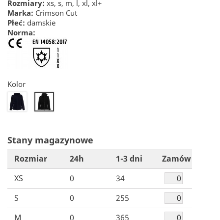
Rozmiary:
xs, s, m, l, xl, xl+
Marka:
Crimson Cut
Płeć:
damskie
Norma:
Kolor
22
26
Stany magazynowe
Rozmiar
24h
1-3 dni
Zamów
XS
0
34
S
0
255
M
0
365