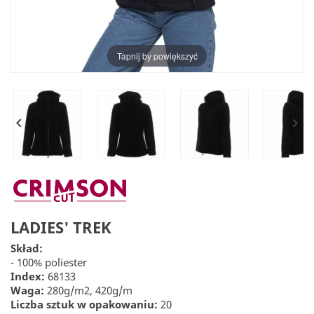
Tapnij by powiększyć


LADIES' TREK
Skład:
- 100% poliester
Index:
68133
Waga:
280g/m2, 420g/m
Liczba sztuk w opakowaniu:
20