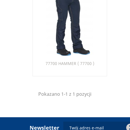
Szybki podgląd

77700 HAMMER ( 77700 )
351
Pokazano 1-1 z 1 pozycji
chevro
Newsletter